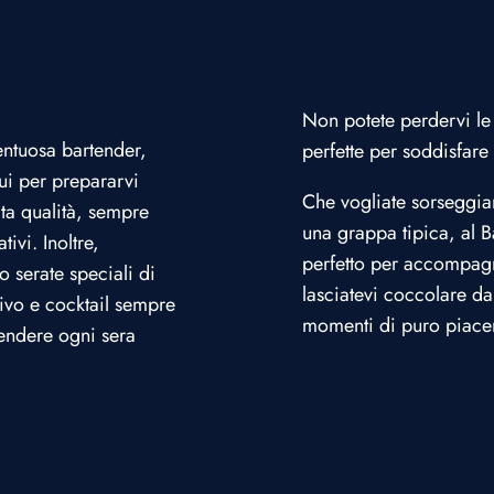
Non potete perdervi le
lentuosa bartender,
perfette per soddisfare
ui per prepararvi
Che vogliate sorseggia
lta qualità, sempre
una grappa tipica, al 
tivi. Inoltre,
perfetto per accompagna
 serate speciali di
lasciatevi coccolare dal
ivo e cocktail sempre
momenti di puro piacer
rendere ogni sera