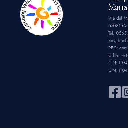
Maria
Via del M
57031 Cap
Tel.
0565
Email:
inf
PEC:
cert
C.fisc. e
CIN: IT0
CIN: IT