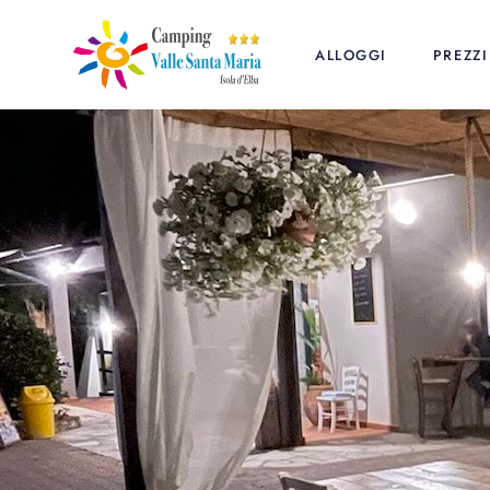
ALLOGGI
PREZZI
Campeggio
Listi
Appartamenti
Listi
Case Mobili
Listi
Glamping
Listi