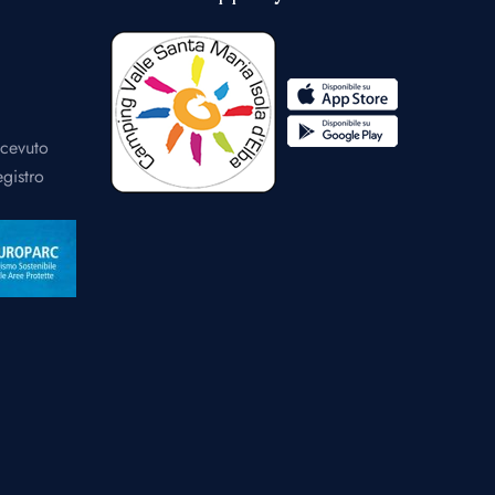
icevuto
egistro