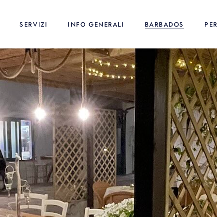
SERVIZI
INFO GENERALI
BARBADOS
PE
no Camping
Servizi generali
Dove siamo
no Appartamenti
Wellness
Guida al soggiorno
no Case Mobili
Wedding
Chi siamo
no Glamping
Prenota il tuo traghetto
Webcam
Sostenibilità ambientale
My Vsmaria App