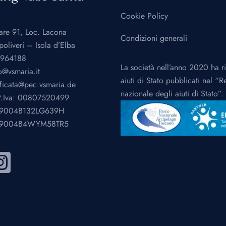
Cookie Policy
are 91, Loc. Lacona
Condizioni generali
oliveri – Isola d’Elba
.964188
La società nell’anno 2020 ha r
o@vsmaria.it
aiuti di Stato pubblicati nel “R
ificata@pec.vsmaria.de
nazionale degli aiuti di Stato”.
 P.Iva: 00807520499
49004B132LG639H
049004B4WYM58TR5