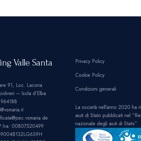
ng Valle Santa
Privacy Policy
Cookie Policy
are 91, Loc. Lacona
Condizioni generali
liveri – Isola d’Elba
.964188
La società nell’anno 2020 ha r
o@vsmaria.it
aiuti di Stato pubblicati nel “Re
ificata@pec.vsmaria.de
nazionale degli aiuti di Stato”.
 P.Iva: 00807520499
049004B132LG639H