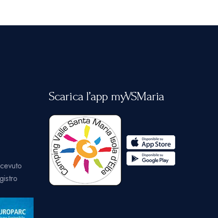
Scarica l’app myVSMaria
icevuto
gistro