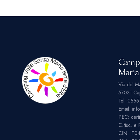
Campi
Maria
Via del M
57031 Capo
Tel.
0565
Email:
inf
PEC:
cert
C.fisc. e
CIN: IT