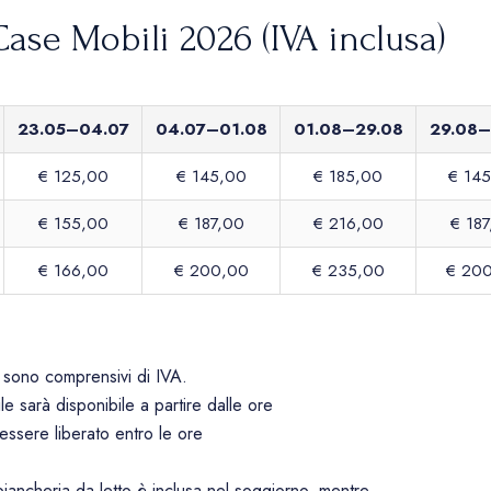
Case Mobili 2026 (IVA inclusa)
23.05–04.07
04.07–01.08
01.08–29.08
29.08–
€ 125,00
€ 145,00
€ 185,00
€ 14
€ 155,00
€ 187,00
€ 216,00
€ 18
€ 166,00
€ 200,00
€ 235,00
€ 20
e sono comprensivi di IVA.
e sarà disponibile a partire dalle ore
essere liberato entro le ore
 biancheria da letto è inclusa nel soggiorno, mentre