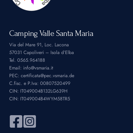
Camping Valle Santa Maria
Via del Mare 91, Loc. Lacona
57031 Capoliveri – Isola d’Elba
Tel.
0565.964188
Email:
info@vsmaria.it
PEC:
certificata@pec.vsmaria.de
C.fisc. e P.Iva: 00807520499
CIN: IT049004B132LG639H
CIN: IT049004B4WYM58TR5