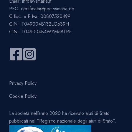
Email:
info@vsmaria.it
PEC:
certificata@pec.vsmaria.de
C.fisc. e P.Iva: 00807520499
CIN: IT049004B132LG639H
CIN: IT049004B4WYM58TR5
Privacy Policy
Cookie Policy
La società nell’anno 2020 ha ricevuto aiuti di Stato
pubblicati nel “Registro nazionale degli aiuti di Stato”.