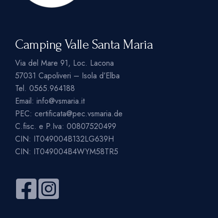
Camping Valle Santa Maria
Via del Mare 91, Loc. Lacona
57031 Capoliveri – Isola d’Elba
Tel.
0565.964188
Email:
info@vsmaria.it
PEC:
certificata@pec.vsmaria.de
C.fisc. e P.Iva: 00807520499
CIN: IT049004B132LG639H
CIN: IT049004B4WYM58TR5