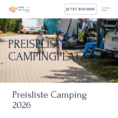
Skip
to
JETZT BUCHEN
the
content
PREISELISTE
CAMPINGPLATZ
Preisliste Camping
2026