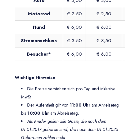
Auto
€ 3,00
€ 3,00
€ 
Motorrad
€ 2,50
€ 2,50
€ 
Hund
€ 6,00
€ 6,00
€ 
Stromanschluss
€ 3,50
€ 3,50
€ 
Besucher*
€ 6,00
€ 6,00
€ 
Wichtige Hinweise
Die Preise verstehen sich pro Tag und inklusive
MwSt.
Der Aufenthalt gilt von
11:00 Uhr
am Anreisetag
bis
10:00 Uhr
am Abreisetag.
Als Kinder gelten alle Gäste, die nach dem
01.01.2017 geboren sind; die nach dem 01.01.2025
Geborenen zahlen nicht.