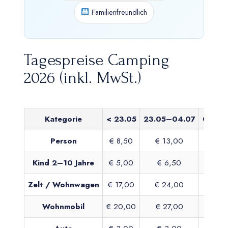
Familienfreundlich
Tagespreise Camping
2026 (inkl. MwSt.)
Kategorie
< 23.05
23.05–04.07
04.07
Person
€ 8,50
€ 13,00
€ 1
Kind 2–10 Jahre
€ 5,00
€ 6,50
€ 
Zelt / Wohnwagen
€ 17,00
€ 24,00
€ 2
Wohnmobil
€ 20,00
€ 27,00
€ 3