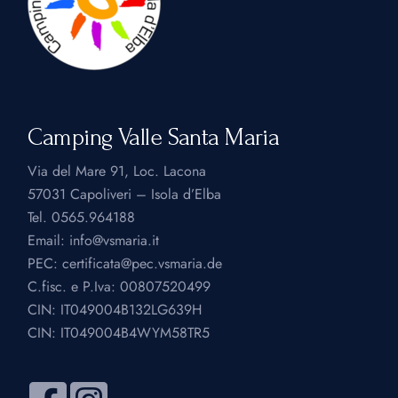
Camping Valle Santa Maria
Via del Mare 91, Loc. Lacona
57031 Capoliveri – Isola d’Elba
Tel.
0565.964188
Email:
info@vsmaria.it
PEC:
certificata@pec.vsmaria.de
C.fisc. e P.Iva: 00807520499
CIN: IT049004B132LG639H
CIN: IT049004B4WYM58TR5