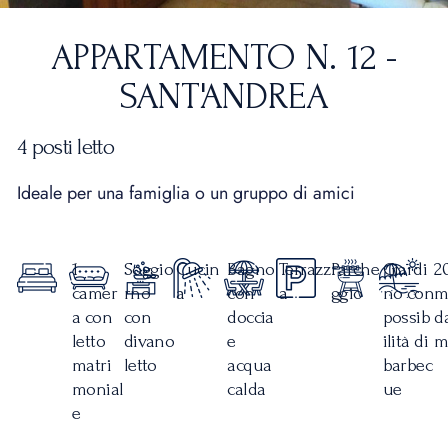
APPARTAMENTO N. 12 -
SANT'ANDREA
4 posti letto
Ideale per una famiglia o un gruppo di amici
1
Soggio
Cucin
Bagno
Terrazz
Parche
Giardi
2
camer
rno
a
con
a
ggio
no con
m
a con
con
doccia
possib
d
letto
divano
e
ilità di
m
matri
letto
acqua
barbec
monial
calda
ue
e