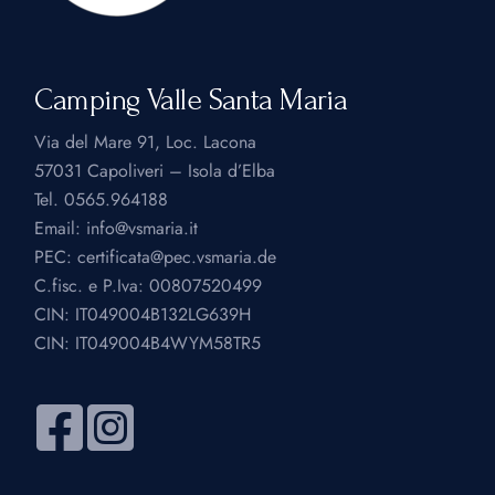
Camping Valle Santa Maria
Via del Mare 91, Loc. Lacona
57031 Capoliveri – Isola d’Elba
Tel.
0565.964188
Email:
info@vsmaria.it
PEC:
certificata@pec.vsmaria.de
C.fisc. e P.Iva: 00807520499
CIN: IT049004B132LG639H
CIN: IT049004B4WYM58TR5