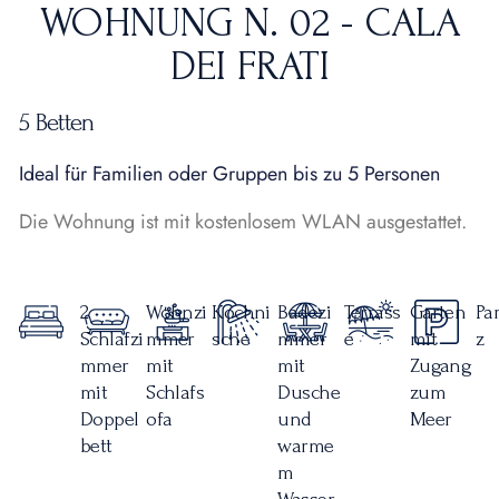
WOHNUNG N. 02 - CALA
DEI FRATI
5 Betten
Ideal für Familien oder Gruppen bis zu 5 Personen
Die Wohnung ist mit kostenlosem WLAN ausgestattet.
2
Wohnzi
Kochni
Badezi
Terrass
Garten
Pa
Schlafzi
mmer
sche
mmer
e
mit
z
mmer
mit
mit
Zugang
mit
Schlafs
Dusche
zum
Doppel
ofa
und
Meer
bett
warme
m